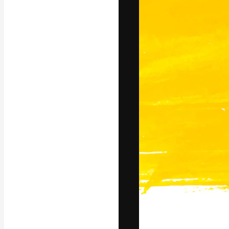
A plataforma cr
seu melhor trab
assinantes entr
agências e estú
Português
Copyright © 2010