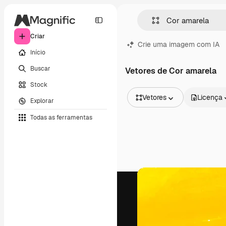
Criar
Crie uma imagem com IA
Início
Buscar
Vetores de Cor amarela
Stock
Vetores
Licença
Explorar
Todas as imagens
Todas as ferramentas
Vetores
Ilustrações
Fotos
PSD
Modelos
Mockups
Vídeos
Clipes de vídeo
Animações
Modelos de vídeos
Ícones
Modelos 3D
Fontes