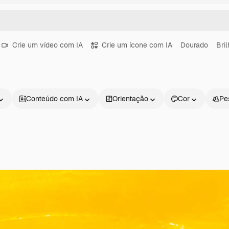
Crie um vídeo com IA
Crie um ícone com IA
Dourado
Bri
Conteúdo com IA
Orientação
Cor
Pe
Produtos
Começar