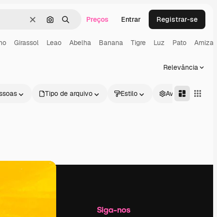
Preços
Entrar
Registrar-se
Limpar
Pesquisar por imagem
Buscar
lho
Girassol
Leao
Abelha
Banana
Tigre
Luz
Pato
Amiza
Relevância
ssoas
Tipo de arquivo
Estilo
Avançado
Empresa
Siga-nos