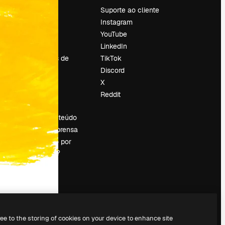
Preços
Suporte ao cliente
Sobre nós
Instagram
Reviews
YouTube
Emprego
LinkedIn
Tendências de
TikTok
pesquisa
Discord
Blog
X
Eventos
Reddit
es
Slidesgo
Vender conteúdo
Sala de imprensa
Procurando por
magnific.ai?
ree to the storing of cookies on your device to enhance site