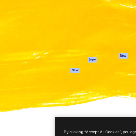
iativa para você direcionar
Spaces
Academy
alho. Mais de 1 milhão de
Assistente de IA
Documentação
e criativos, empresas,
Gerador de
Atendimento
dios.
imagens
Termos e
Gerador de vídeos
condições
Texto para voz
Política de
privacidade
Conteúdo de stock
Originais
MCP para
New
New
Claude/ChatGPT
Política de cooki
Agentes
Central de
New
confiabilidade
API
Afiliados
App móvel
Empresas
Todas as
ferramentas
-
2026
Freepik Company S.L.U.
Todos os direitos reservados
.
By clicking “Accept All Cookies”, you ag