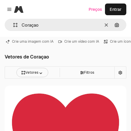
Magnific
Preços
Entrar
Close menu
Limpar
Pesqui
Crie uma imagem com IA
Crie um vídeo com IA
Crie um ícon
Vetores de Coraçao
Vetores
Filtros