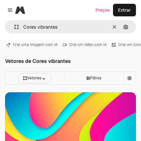
Magnific
Preços
Entrar
Close menu
Limpar
Pesqui
Crie uma imagem com IA
Crie um vídeo com IA
Crie um ícon
Vetores de Cores vibrantes
Vetores
Filtros