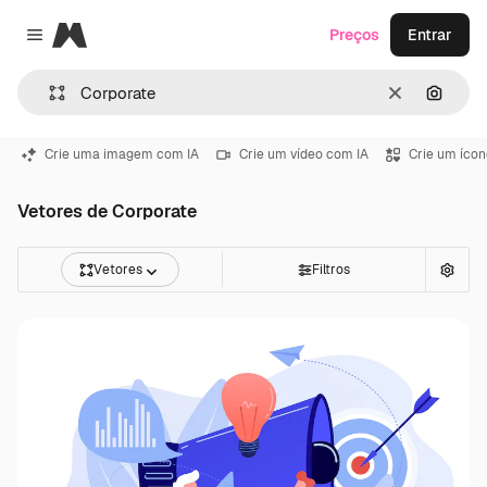
Magnific
Preços
Entrar
Close menu
Limpar
Pesqui
Crie uma imagem com IA
Crie um vídeo com IA
Crie um ícon
Vetores de Corporate
Vetores
Filtros