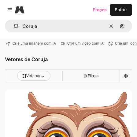
Magnific
Preços
Entrar
Close menu
Limpar
Pesqui
Crie uma imagem com IA
Crie um vídeo com IA
Crie um ícon
Vetores de Coruja
Vetores
Filtros