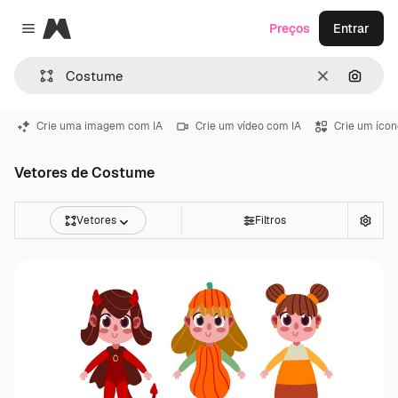
Magnific
Preços
Entrar
Close menu
Limpar
Pesqui
Crie uma imagem com IA
Crie um vídeo com IA
Crie um ícon
Vetores de Costume
Vetores
Filtros