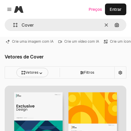
Magnific
Preços
Entrar
Close menu
Limpar
Pesqui
Crie uma imagem com IA
Crie um vídeo com IA
Crie um ícon
Vetores de Cover
Vetores
Filtros