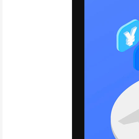
A plataforma cr
seu melhor trab
assinantes entr
agências e estú
Português
Copyright © 2010