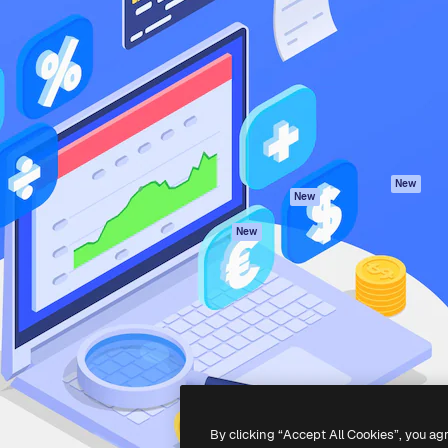
iativa para você direcionar
Spaces
Academy
alho. Mais de 1 milhão de
Assistente de IA
Documentação
e criativos, empresas,
Gerador de
Atendimento
dios.
imagens
Termos e
Gerador de vídeos
condições
Texto para voz
Política de
privacidade
Conteúdo de stock
Originais
MCP para
New
New
Claude/ChatGPT
Política de cooki
Agentes
Central de
New
confiabilidade
API
Afiliados
App móvel
Empresas
Todas as
ferramentas
-
2026
Freepik Company S.L.U.
Todos os direitos reservados
.
By clicking “Accept All Cookies”, you ag