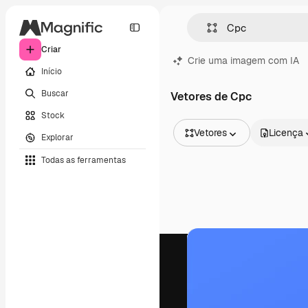
Criar
Crie uma imagem com IA
Início
Buscar
Vetores de Cpc
Stock
Vetores
Licença
Explorar
Todas as imagens
Todas as ferramentas
Vetores
Ilustrações
Fotos
PSD
Modelos
Mockups
Vídeos
Clipes de vídeo
Animações
Modelos de vídeos
Ícones
Modelos 3D
Fontes