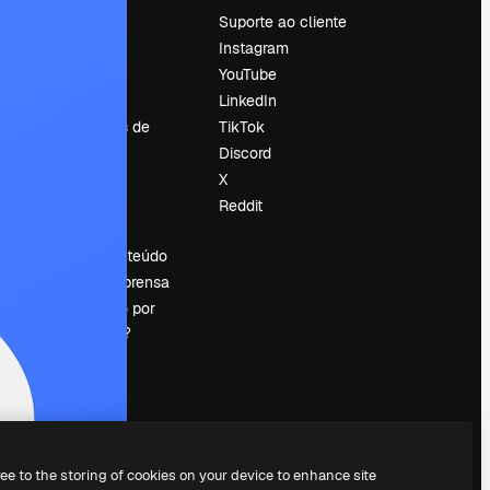
Preços
Suporte ao cliente
Sobre nós
Instagram
Reviews
YouTube
Emprego
LinkedIn
Tendências de
TikTok
pesquisa
Discord
Blog
X
Eventos
Reddit
es
Slidesgo
Vender conteúdo
Sala de imprensa
Procurando por
magnific.ai?
ree to the storing of cookies on your device to enhance site