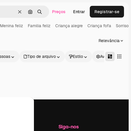
Preços
Entrar
Registrar-se
Limpar
Pesquisar por imagem
Buscar
Menina feliz
Familia feliz
Criança alegre
Criança fofa
Sorriso i
Relevância
ssoas
Tipo de arquivo
Estilo
Avançado
Empresa
Siga-nos