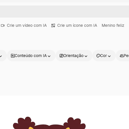
Crie um vídeo com IA
Crie um ícone com IA
Menino feliz
Conteúdo com IA
Orientação
Cor
Pe
Produtos
Começar