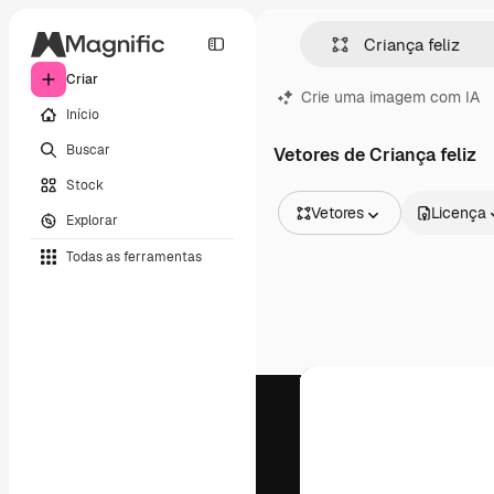
Criar
Crie uma imagem com IA
Início
Buscar
Vetores de Criança feliz
Stock
Vetores
Licença
Explorar
Todas as imagens
Todas as ferramentas
Vetores
Ilustrações
Fotos
PSD
Modelos
Mockups
Vídeos
Clipes de vídeo
Animações
Modelos de vídeos
Ícones
Modelos 3D
Fontes