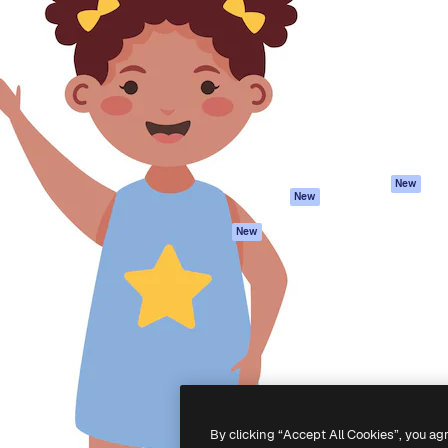
iativa para você direcionar
Spaces
Academy
alho. Mais de 1 milhão de
Assistente de IA
Documentação
e criativos, empresas,
Gerador de
Atendimento
dios.
imagens
Termos e
Gerador de vídeos
condições
Texto para voz
Política de
privacidade
Conteúdo de stock
Originais
MCP para
New
New
Claude/ChatGPT
Política de cooki
Agentes
Central de
New
confiabilidade
API
Afiliados
App móvel
Empresas
Todas as
ferramentas
-
2026
Freepik Company S.L.U.
Todos os direitos reservados
.
By clicking “Accept All Cookies”, you ag