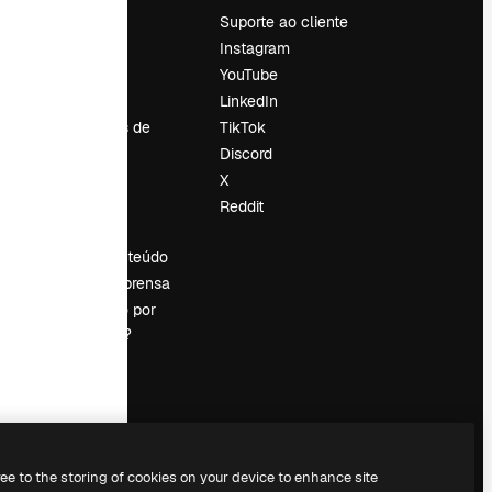
Preços
Suporte ao cliente
Sobre nós
Instagram
Reviews
YouTube
Emprego
LinkedIn
Tendências de
TikTok
pesquisa
Discord
Blog
X
Eventos
Reddit
es
Slidesgo
Vender conteúdo
Sala de imprensa
Procurando por
magnific.ai?
ree to the storing of cookies on your device to enhance site