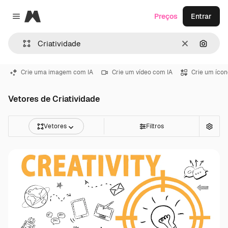
Magnific
Preços
Entrar
Close menu
Limpar
Pesqui
Crie uma imagem com IA
Crie um vídeo com IA
Crie um ícon
Vetores de Criatividade
Vetores
Filtros