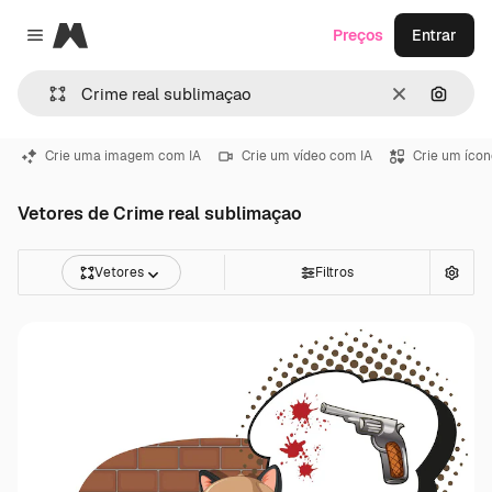
Magnific
Preços
Entrar
Close menu
Limpar
Pesqui
Crie uma imagem com IA
Crie um vídeo com IA
Crie um ícon
Vetores de Crime real sublimaçao
Vetores
Filtros