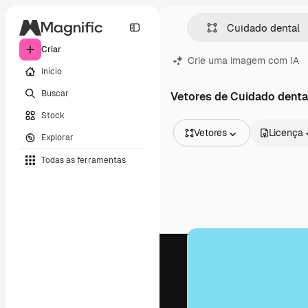
Criar
Crie uma imagem com IA
Início
Buscar
Vetores de Cuidado denta
Stock
Vetores
Licença
Explorar
Todas as imagens
Todas as ferramentas
Vetores
Ilustrações
Fotos
PSD
Modelos
Mockups
Vídeos
Clipes de vídeo
Animações
Modelos de vídeos
Ícones
Modelos 3D
Fontes