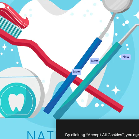
iativa para você direcionar
Spaces
Academy
alho. Mais de 1 milhão de
Assistente de IA
Documentação
e criativos, empresas,
Gerador de
Atendimento
dios.
imagens
Termos e
Gerador de vídeos
condições
Texto para voz
Política de
privacidade
Conteúdo de stock
Originais
MCP para
New
New
Claude/ChatGPT
Política de cooki
Agentes
Central de
New
confiabilidade
API
Afiliados
App móvel
Empresas
Todas as
ferramentas
-
2026
Freepik Company S.L.U.
Todos os direitos reservados
.
By clicking “Accept All Cookies”, you ag