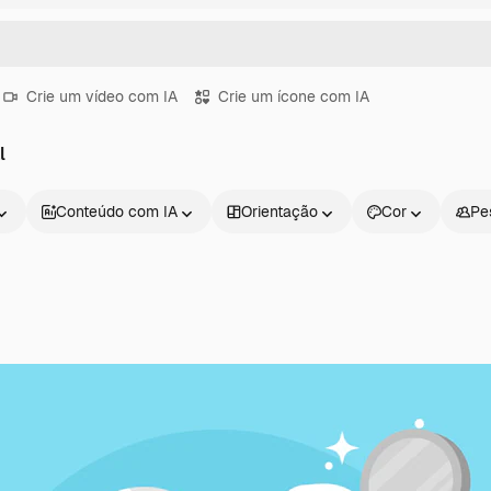
Crie um vídeo com IA
Crie um ícone com IA
l
Conteúdo com IA
Orientação
Cor
Pe
Produtos
Começar