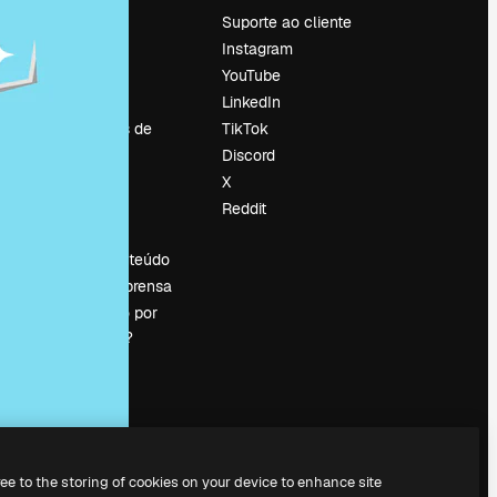
Preços
Suporte ao cliente
Sobre nós
Instagram
Reviews
YouTube
Emprego
LinkedIn
Tendências de
TikTok
pesquisa
Discord
Blog
X
Eventos
Reddit
es
Slidesgo
Vender conteúdo
Sala de imprensa
Procurando por
magnific.ai?
ree to the storing of cookies on your device to enhance site