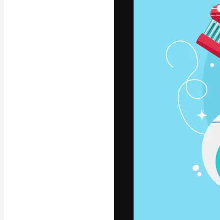
A plataforma cr
seu melhor trab
assinantes entr
agências e estú
Português
Copyright © 2010