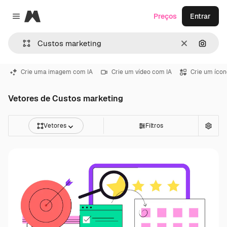
Magnific
Preços
Entrar
Close menu
Limpar
Pesqui
Crie uma imagem com IA
Crie um vídeo com IA
Crie um ícon
Vetores de Custos marketing
Vetores
Filtros