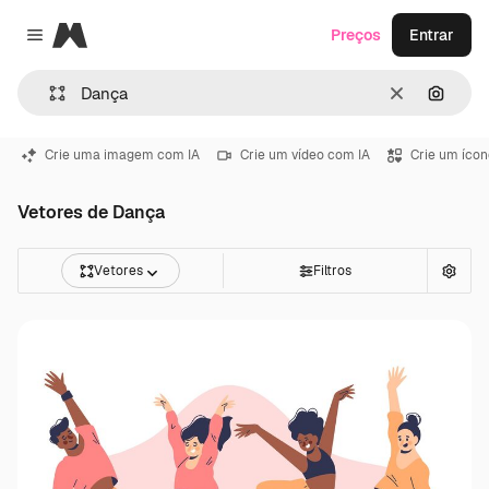
Magnific
Preços
Entrar
Close menu
Limpar
Pesqui
Crie uma imagem com IA
Crie um vídeo com IA
Crie um ícon
Vetores de Dança
Vetores
Filtros