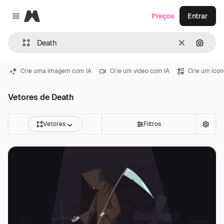
Magnific
Preços
Entrar
Close menu
Limpar
Pesqui
Crie uma imagem com IA
Crie um vídeo com IA
Crie um ícon
Vetores de Death
Vetores
Filtros