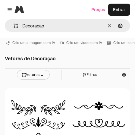
Magnific
Preços
Entrar
Close menu
Limpar
Pesqui
Crie uma imagem com IA
Crie um vídeo com IA
Crie um ícon
Vetores de Decoraçao
Vetores
Filtros