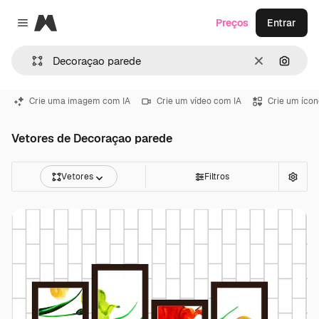
Magnific
Preços
Entrar
Close menu
Limpar
Pesqui
Crie uma imagem com IA
Crie um vídeo com IA
Crie um ícon
Vetores de Decoraçao parede
Vetores
Filtros