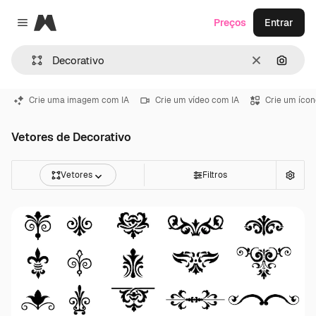
Magnific
Preços
Entrar
Close menu
Limpar
Pesqui
Crie uma imagem com IA
Crie um vídeo com IA
Crie um ícon
Vetores de Decorativo
Vetores
Filtros