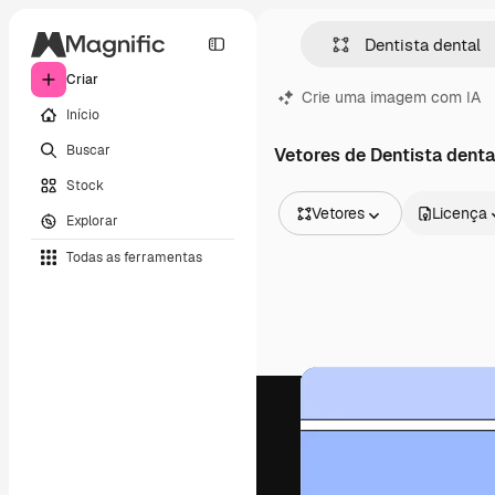
Criar
Crie uma imagem com IA
Início
Buscar
Vetores de Dentista denta
Stock
Vetores
Licença
Explorar
Todas as imagens
Todas as ferramentas
Vetores
Ilustrações
Fotos
PSD
Modelos
Mockups
Vídeos
Clipes de vídeo
Animações
Modelos de vídeos
Ícones
Modelos 3D
Fontes