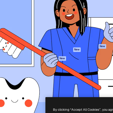
iativa para você direcionar
Spaces
Academy
alho. Mais de 1 milhão de
Assistente de IA
Documentação
e criativos, empresas,
Gerador de
Atendimento
dios.
imagens
Termos e
Gerador de vídeos
condições
Texto para voz
Política de
privacidade
Conteúdo de stock
Originais
MCP para
New
New
Claude/ChatGPT
Política de cooki
Agentes
Central de
New
confiabilidade
API
Afiliados
App móvel
Empresas
Todas as
ferramentas
-
2026
Freepik Company S.L.U.
Todos os direitos reservados
.
By clicking “Accept All Cookies”, you ag