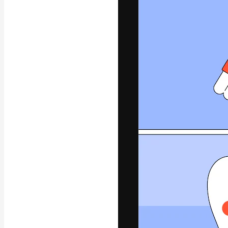
A plataforma cr
seu melhor trab
assinantes entr
agências e estú
Português
Copyright © 2010