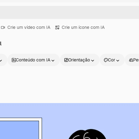
Crie um vídeo com IA
Crie um ícone com IA
l
Conteúdo com IA
Orientação
Cor
Pe
Produtos
Começar