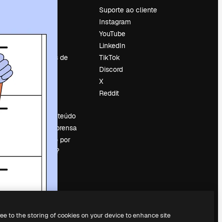
Preços
Suporte ao cliente
Sobre nós
Instagram
Reviews
YouTube
Emprego
LinkedIn
Tendências de
TikTok
pesquisa
Discord
Blog
X
Eventos
Reddit
es
Slidesgo
Vender conteúdo
Sala de imprensa
Procurando por
magnific.ai?
ree to the storing of cookies on your device to enhance site