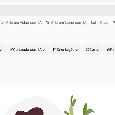
Crie um vídeo com IA
Crie um ícone com IA
Sol
Casa
P
Conteúdo com IA
Orientação
Cor
Pe
Produtos
Começar