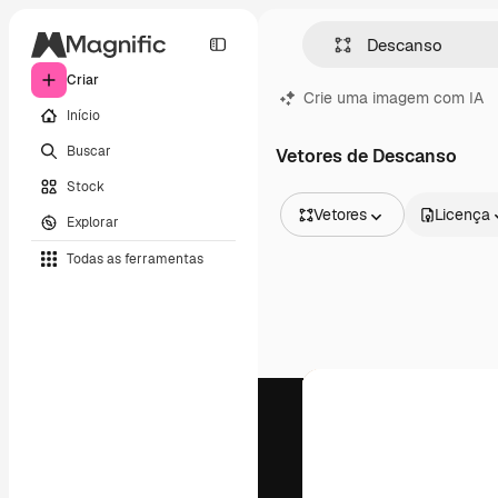
Criar
Crie uma imagem com IA
Início
Buscar
Vetores de Descanso
Stock
Vetores
Licença
Explorar
Todas as imagens
Todas as ferramentas
Vetores
Ilustrações
Fotos
PSD
Modelos
Mockups
Vídeos
Clipes de vídeo
Animações
Modelos de vídeos
Ícones
Modelos 3D
Fontes