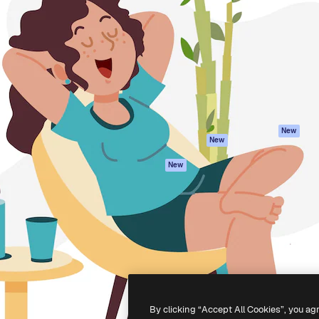
iativa para você direcionar
Spaces
Academy
alho. Mais de 1 milhão de
Assistente de IA
Documentação
e criativos, empresas,
Gerador de
Atendimento
dios.
imagens
Termos e
Gerador de vídeos
condições
Texto para voz
Política de
privacidade
Conteúdo de stock
Originais
MCP para
New
New
Claude/ChatGPT
Política de cooki
Agentes
Central de
New
confiabilidade
API
Afiliados
App móvel
Empresas
Todas as
ferramentas
-
2026
Freepik Company S.L.U.
Todos os direitos reservados
.
By clicking “Accept All Cookies”, you ag