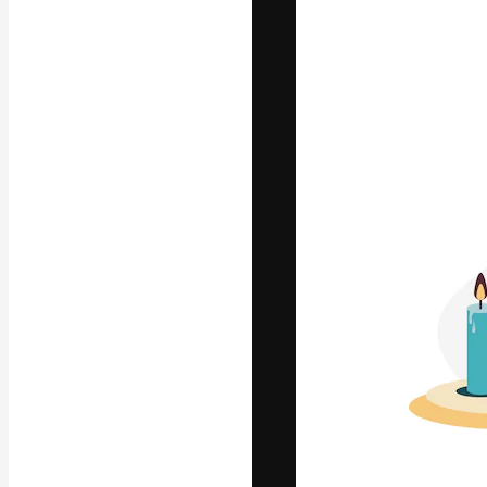
A plataforma cr
seu melhor trab
assinantes entr
agências e estú
Português
Copyright © 2010