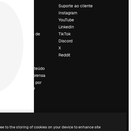
Preços
Suporte ao cliente
Sobre nós
Instagram
Reviews
YouTube
Emprego
LinkedIn
Tendências de
TikTok
pesquisa
Discord
Blog
X
Eventos
Reddit
es
Slidesgo
Vender conteúdo
Sala de imprensa
Procurando por
magnific.ai?
ree to the storing of cookies on your device to enhance site