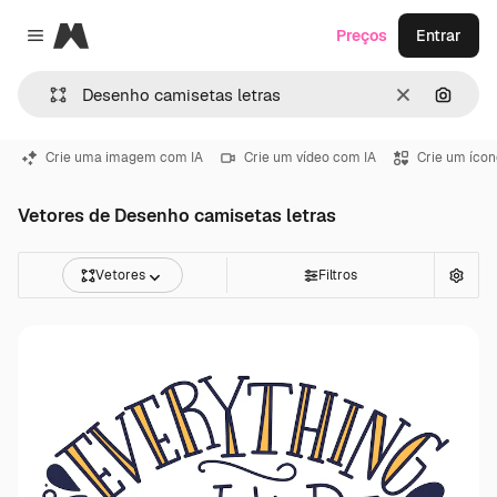
Magnific
Preços
Entrar
Close menu
Limpar
Pesqui
Crie uma imagem com IA
Crie um vídeo com IA
Crie um ícon
Vetores de Desenho camisetas letras
Vetores
Filtros