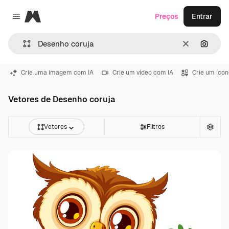
Magnific
Preços
Entrar
Close menu
Limpar
Pesqui
Crie uma imagem com IA
Crie um vídeo com IA
Crie um ícon
Vetores de Desenho coruja
Vetores
Filtros