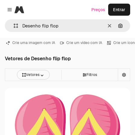
Magnific
Preços
Entrar
Close menu
Limpar
Pesqui
Crie uma imagem com IA
Crie um vídeo com IA
Crie um ícon
Vetores de Desenho flip flop
Vetores
Filtros