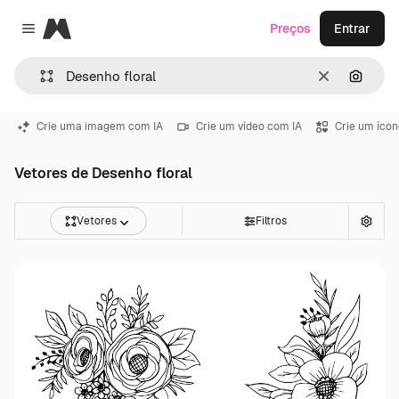
Magnific
Preços
Entrar
Close menu
Limpar
Pesqui
Crie uma imagem com IA
Crie um vídeo com IA
Crie um ícon
Vetores de Desenho floral
Vetores
Filtros