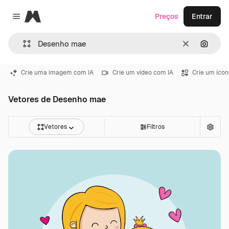
Magnific
Preços
Entrar
Close menu
Limpar
Pesqui
Crie uma imagem com IA
Crie um vídeo com IA
Crie um ícon
Vetores de Desenho mae
Vetores
Filtros