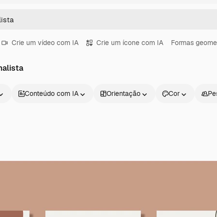
Crie um vídeo com IA
Crie um ícone com IA
Formas geomet
alista
Conteúdo com IA
Orientação
Cor
Pe
Produtos
Começar