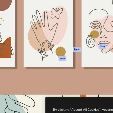
iativa para você direcionar
Spaces
Academy
alho. Mais de 1 milhão de
Assistente de IA
Documentação
e criativos, empresas,
Gerador de
Atendimento
dios.
imagens
Termos e
Gerador de vídeos
condições
Texto para voz
Política de
privacidade
Conteúdo de stock
Originais
MCP para
New
New
Claude/ChatGPT
Política de cooki
Agentes
Central de
New
confiabilidade
API
Afiliados
App móvel
Empresas
Todas as
ferramentas
-
2026
Freepik Company S.L.U.
Todos os direitos reservados
.
By clicking “Accept All Cookies”, you ag