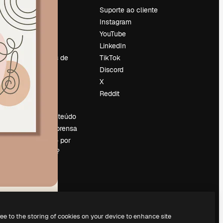
Preços
Suporte ao cliente
Sobre nós
Instagram
Reviews
YouTube
Emprego
LinkedIn
Tendências de
TikTok
pesquisa
Discord
Blog
X
Eventos
Reddit
es
Slidesgo
Vender conteúdo
Sala de imprensa
Procurando por
magnific.ai?
ree to the storing of cookies on your device to enhance site