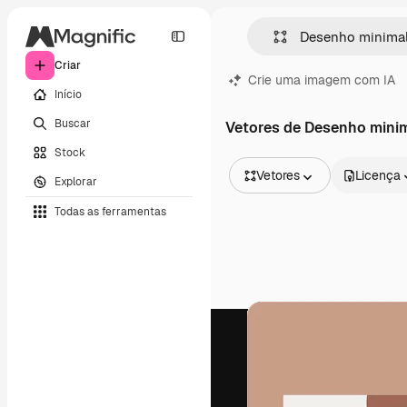
Criar
Crie uma imagem com IA
Início
Buscar
Vetores de Desenho minim
Stock
Vetores
Licença
Explorar
Todas as imagens
Todas as ferramentas
Vetores
Ilustrações
Fotos
PSD
Modelos
Mockups
Vídeos
Clipes de vídeo
Animações
Modelos de vídeos
Ícones
Modelos 3D
Fontes