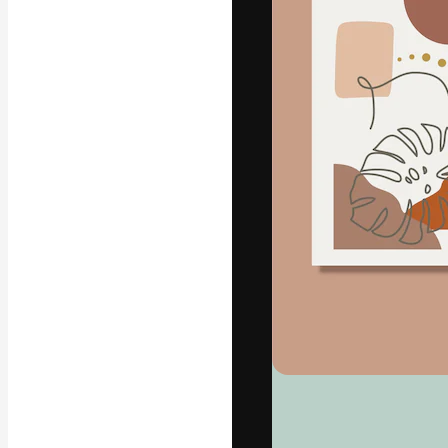
A plataforma cr
seu melhor trab
assinantes entr
agências e estú
Português
Copyright © 2010