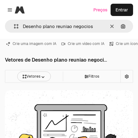
Magnific
Preços
Entrar
Close menu
Limpar
Pesqui
Crie uma imagem com IA
Crie um vídeo com IA
Crie um ícon
Vetores de Desenho plano reuniao negocios
Vetores
Filtros