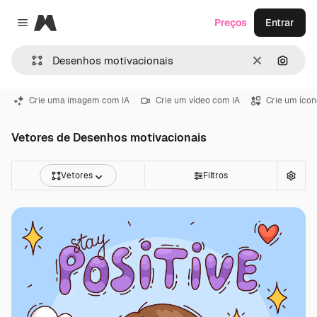
Magnific
Preços
Entrar
Close menu
Limpar
Pesqui
Crie uma imagem com IA
Crie um vídeo com IA
Crie um ícon
Vetores de Desenhos motivacionais
Vetores
Filtros