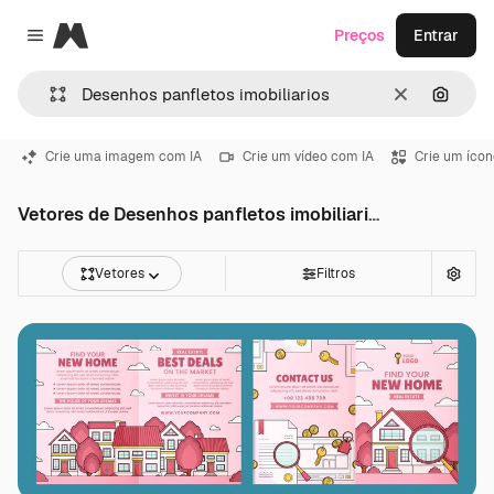
Magnific
Preços
Entrar
Close menu
Limpar
Pesqui
Crie uma imagem com IA
Crie um vídeo com IA
Crie um ícon
Vetores de Desenhos panfletos imobiliarios
Vetores
Filtros