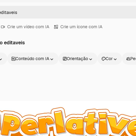
Crie um vídeo com IA
Crie um ícone com IA
o editaveis
Conteúdo com IA
Orientação
Cor
Pe
Produtos
Começar