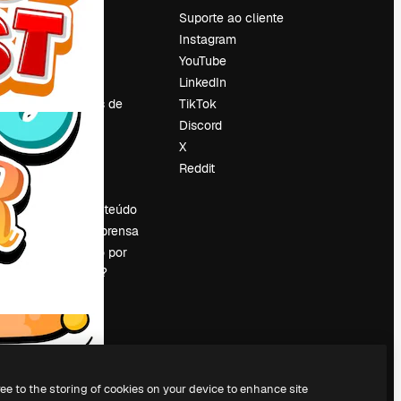
Preços
Suporte ao cliente
Sobre nós
Instagram
Reviews
YouTube
Emprego
LinkedIn
Tendências de
TikTok
pesquisa
Discord
Blog
X
Eventos
Reddit
es
Slidesgo
Vender conteúdo
Sala de imprensa
Procurando por
magnific.ai?
ree to the storing of cookies on your device to enhance site