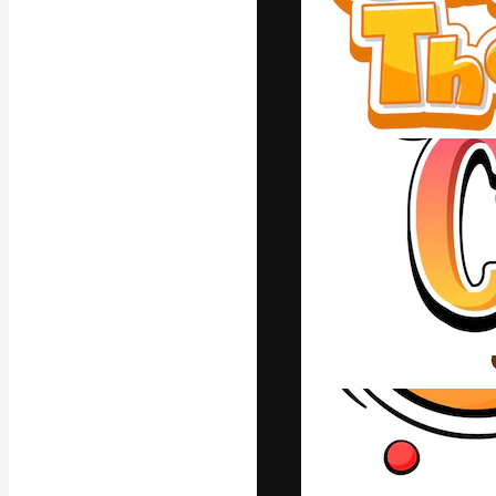
A plataforma cr
seu melhor trab
assinantes entr
agências e estú
Português
Copyright © 2010