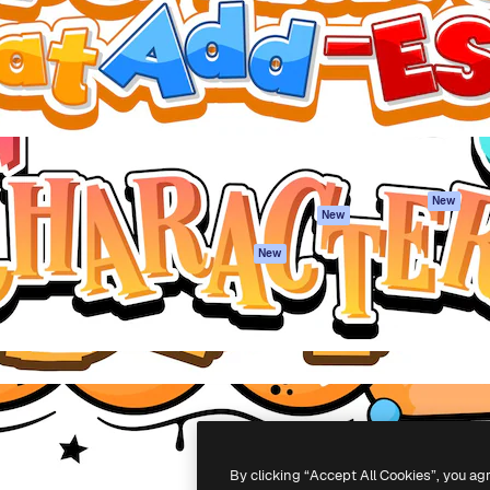
iativa para você direcionar
Spaces
Academy
alho. Mais de 1 milhão de
Assistente de IA
Documentação
e criativos, empresas,
Gerador de
Atendimento
dios.
imagens
Termos e
Gerador de vídeos
condições
Texto para voz
Política de
privacidade
Conteúdo de stock
Originais
MCP para
New
New
Claude/ChatGPT
Política de cooki
Agentes
Central de
New
confiabilidade
API
Afiliados
App móvel
Empresas
Todas as
ferramentas
-
2026
Freepik Company S.L.U.
Todos os direitos reservados
.
By clicking “Accept All Cookies”, you ag