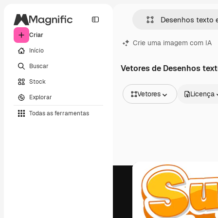
Criar
Crie uma imagem com IA
Início
Buscar
Vetores de Desenhos text
Stock
Vetores
Licença
Explorar
Todas as imagens
Todas as ferramentas
Vetores
Ilustrações
Fotos
PSD
Modelos
Mockups
Vídeos
Clipes de vídeo
Animações
Modelos de vídeos
Ícones
Modelos 3D
Fontes