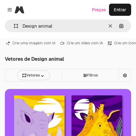
Magnific
Preços
Entrar
Close menu
Limpar
Pesqui
Crie uma imagem com IA
Crie um vídeo com IA
Crie um ícon
Vetores de Design animal
Vetores
Filtros