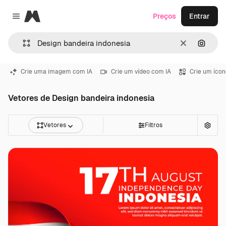
Magnific
Preços
Entrar
Close menu
Limpar
Pesqui
Crie uma imagem com IA
Crie um vídeo com IA
Crie um ícon
Vetores de Design bandeira indonesia
Vetores
Filtros