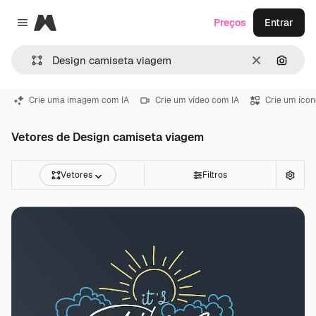
Magnific
Preços
Entrar
Close menu
Limpar
Pesqui
Crie uma imagem com IA
Crie um vídeo com IA
Crie um ícon
Vetores de Design camiseta viagem
Vetores
Filtros