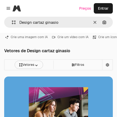
Magnific
Preços
Entrar
Close menu
Limpar
Pesqui
Crie uma imagem com IA
Crie um vídeo com IA
Crie um ícon
Vetores de Design cartaz ginasio
Vetores
Filtros