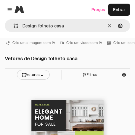
Magnific
Preços
Entrar
Close menu
Limpar
Pesqui
Crie uma imagem com IA
Crie um vídeo com IA
Crie um ícon
Vetores de Design folheto casa
Vetores
Filtros