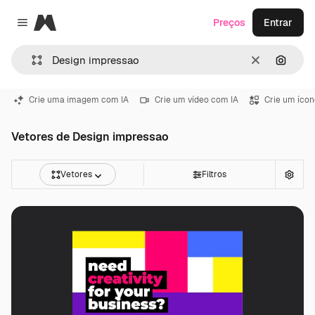
Magnific
Preços
Entrar
Close menu
Limpar
Pesqui
Crie uma imagem com IA
Crie um vídeo com IA
Crie um ícon
Vetores de Design impressao
Vetores
Filtros