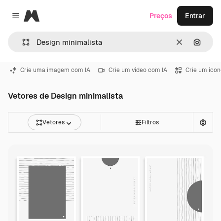
Magnific
Preços
Entrar
Close menu
Limpar
Pesqui
Crie uma imagem com IA
Crie um vídeo com IA
Crie um ícon
Vetores de Design minimalista
Vetores
Filtros