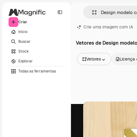
Criar
Crie uma imagem com IA
Início
Buscar
Vetores de Design modelo
Stock
Vetores
Licença
Explorar
Todas as imagens
Todas as ferramentas
Vetores
Ilustrações
Fotos
PSD
Modelos
Mockups
Vídeos
Clipes de vídeo
Animações
Modelos de vídeos
Ícones
Modelos 3D
Fontes