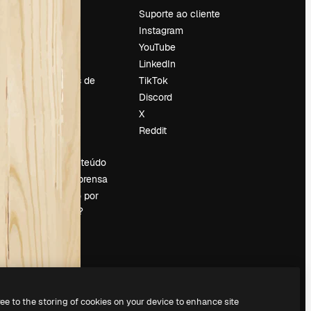
Preços
Suporte ao cliente
Sobre nós
Instagram
Reviews
YouTube
Emprego
LinkedIn
Tendências de
TikTok
pesquisa
Discord
Blog
X
Eventos
Reddit
es
Slidesgo
Vender conteúdo
Sala de imprensa
Procurando por
magnific.ai?
ree to the storing of cookies on your device to enhance site