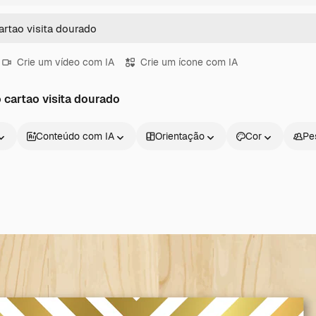
Crie um vídeo com IA
Crie um ícone com IA
 cartao visita dourado
Conteúdo com IA
Orientação
Cor
Pe
Produtos
Começar