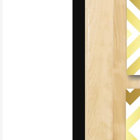
A plataforma cr
seu melhor trab
assinantes entr
agências e estú
Português
Copyright © 2010