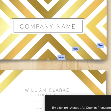
iativa para você direcionar
Spaces
Academy
alho. Mais de 1 milhão de
Assistente de IA
Documentação
e criativos, empresas,
Gerador de
Atendimento
dios.
imagens
Termos e
Gerador de vídeos
condições
Texto para voz
Política de
privacidade
Conteúdo de stock
Originais
MCP para
New
New
Claude/ChatGPT
Política de cooki
Agentes
Central de
New
confiabilidade
API
Afiliados
App móvel
Empresas
Todas as
ferramentas
-
2026
Freepik Company S.L.U.
Todos os direitos reservados
.
By clicking “Accept All Cookies”, you ag