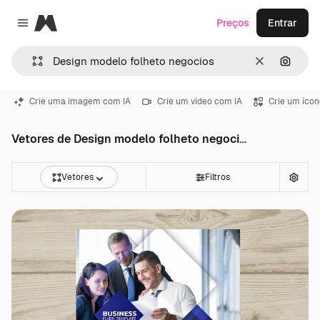
Magnific
Preços
Entrar
Close menu
Limpar
Pesqui
Crie uma imagem com IA
Crie um vídeo com IA
Crie um ícon
Vetores de Design modelo folheto negocios
Vetores
Filtros