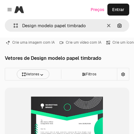
Magnific
Preços
Entrar
Close menu
Limpar
Pesqui
Crie uma imagem com IA
Crie um vídeo com IA
Crie um ícon
Vetores de Design modelo papel timbrado
Vetores
Filtros