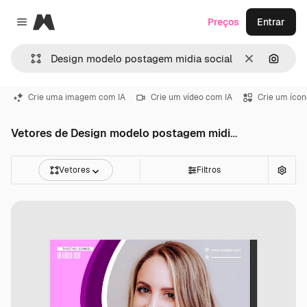
Magnific
Preços
Entrar
Close menu
Limpar
Pesqui
Crie uma imagem com IA
Crie um vídeo com IA
Crie um ícon
Vetores de Design modelo postagem midia social
Vetores
Filtros