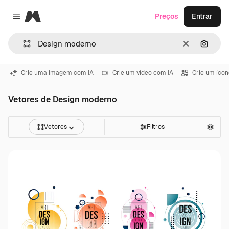
Magnific
Preços
Entrar
Close menu
Limpar
Pesqui
Crie uma imagem com IA
Crie um vídeo com IA
Crie um ícon
Vetores de Design moderno
Vetores
Filtros