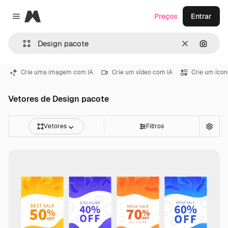
Magnific
Preços
Entrar
Close menu
Limpar
Pesqui
Crie uma imagem com IA
Crie um vídeo com IA
Crie um ícon
Vetores de Design pacote
Vetores
Filtros