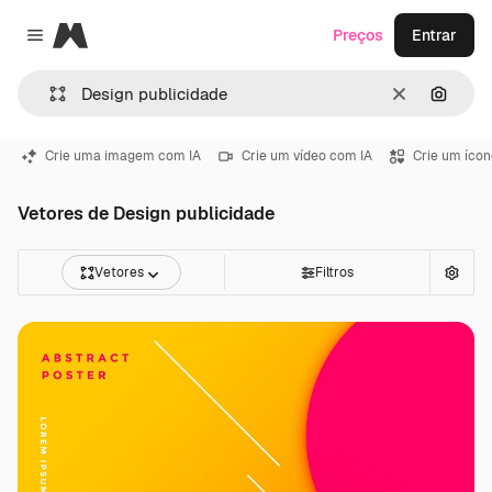
Magnific
Preços
Entrar
Close menu
Limpar
Pesqui
Crie uma imagem com IA
Crie um vídeo com IA
Crie um ícon
Vetores de Design publicidade
Vetores
Filtros