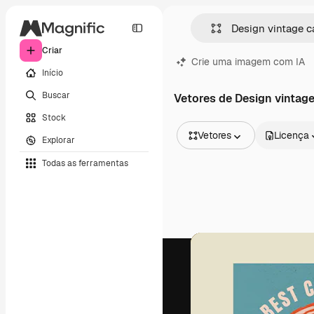
Criar
Crie uma imagem com IA
Início
Buscar
Vetores de Design vintag
Stock
Vetores
Licença
Explorar
Todas as imagens
Todas as ferramentas
Vetores
Ilustrações
Fotos
PSD
Modelos
Mockups
Vídeos
Clipes de vídeo
Animações
Modelos de vídeos
Ícones
Modelos 3D
Fontes