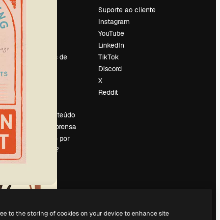
Preços
Suporte ao cliente
Sobre nós
Instagram
Reviews
YouTube
Emprego
LinkedIn
Tendências de
TikTok
pesquisa
Discord
Blog
X
Eventos
Reddit
es
Slidesgo
Vender conteúdo
Sala de imprensa
Procurando por
magnific.ai?
ree to the storing of cookies on your device to enhance site