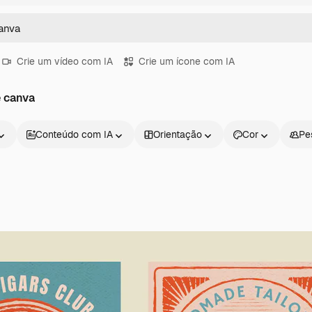
Crie um vídeo com IA
Crie um ícone com IA
e canva
Conteúdo com IA
Orientação
Cor
Pe
Produtos
Começar