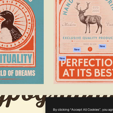
iativa para você direcionar
Spaces
Academy
alho. Mais de 1 milhão de
Assistente de IA
Documentação
e criativos, empresas,
Gerador de
Atendimento
dios.
imagens
Termos e
Gerador de vídeos
condições
Texto para voz
Política de
privacidade
Conteúdo de stock
Originais
MCP para
New
New
Claude/ChatGPT
Política de cooki
Agentes
Central de
New
confiabilidade
API
Afiliados
App móvel
Empresas
Todas as
ferramentas
-
2026
Freepik Company S.L.U.
Todos os direitos reservados
.
By clicking “Accept All Cookies”, you ag