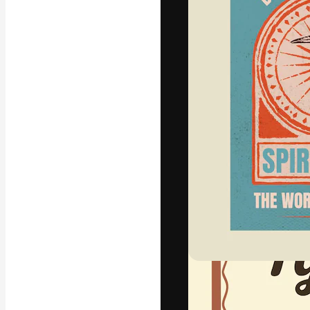
A plataforma cr
seu melhor trab
assinantes entr
agências e estú
Português
Copyright © 2010