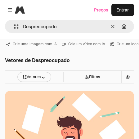
Magnific
Preços
Entrar
Close menu
Limpar
Pesqui
Crie uma imagem com IA
Crie um vídeo com IA
Crie um ícon
Vetores de Despreocupado
Vetores
Filtros