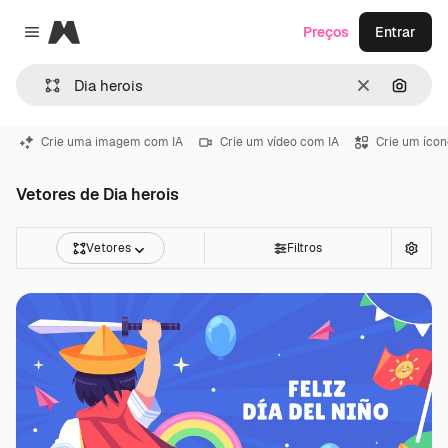
Magnific
Preços
Entrar
Close menu
Limpar
Pesqui
Crie uma imagem com IA
Crie um vídeo com IA
Crie um ícon
Vetores de Dia herois
Vetores
Filtros