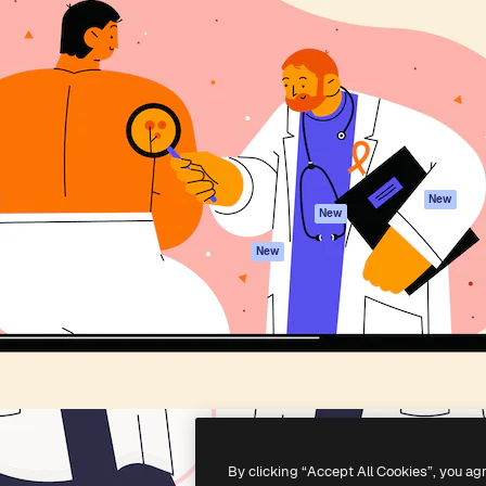
iativa para você direcionar
Spaces
Academy
alho. Mais de 1 milhão de
Assistente de IA
Documentação
e criativos, empresas,
Gerador de
Atendimento
dios.
imagens
Termos e
Gerador de vídeos
condições
Texto para voz
Política de
privacidade
Conteúdo de stock
Originais
MCP para
New
New
Claude/ChatGPT
Política de cooki
Agentes
Central de
New
confiabilidade
API
Afiliados
App móvel
Empresas
Todas as
ferramentas
-
2026
Freepik Company S.L.U.
Todos os direitos reservados
.
By clicking “Accept All Cookies”, you ag