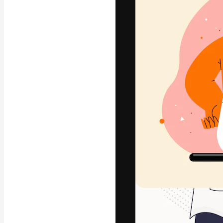
A plataforma cr
seu melhor trab
assinantes entr
agências e estú
Português
Copyright © 2010