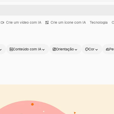
Crie um vídeo com IA
Crie um ícone com IA
Tecnologia
C
Conteúdo com IA
Orientação
Cor
Pe
Produtos
Começar