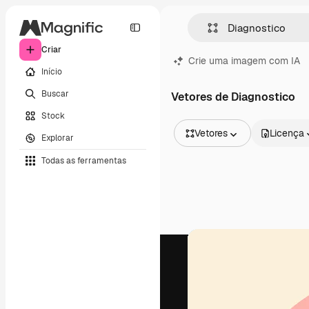
Criar
Crie uma imagem com IA
Início
Buscar
Vetores de Diagnostico
Stock
Vetores
Licença
Explorar
Todas as imagens
Todas as ferramentas
Vetores
Ilustrações
Fotos
PSD
Modelos
Mockups
Vídeos
Clipes de vídeo
Animações
Modelos de vídeos
Ícones
Modelos 3D
Fontes