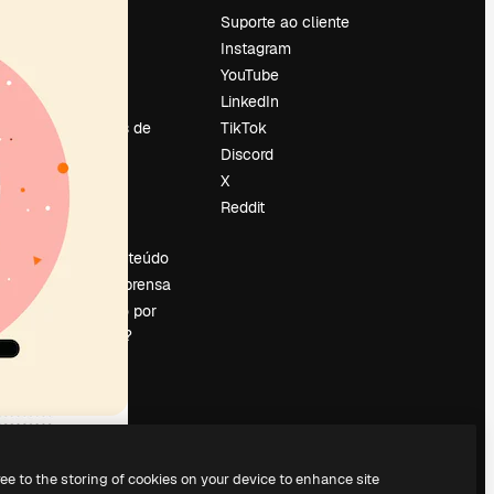
Preços
Suporte ao cliente
Sobre nós
Instagram
Reviews
YouTube
Emprego
LinkedIn
Tendências de
TikTok
pesquisa
Discord
Blog
X
Eventos
Reddit
es
Slidesgo
Vender conteúdo
Sala de imprensa
Procurando por
magnific.ai?
ree to the storing of cookies on your device to enhance site