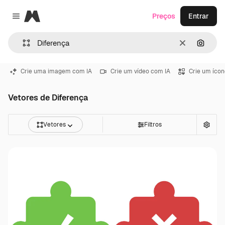
Magnific
Preços
Entrar
Close menu
Limpar
Pesqui
Crie uma imagem com IA
Crie um vídeo com IA
Crie um ícon
Vetores de Diferença
Vetores
Filtros