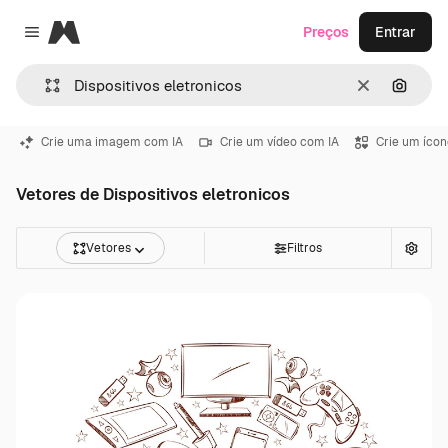
Magnific
Preços
Entrar
Close menu
Limpar
Pesqui
Crie uma imagem com IA
Crie um vídeo com IA
Crie um ícon
Vetores de Dispositivos eletronicos
Vetores
Filtros